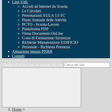
Link Utili
Accedi ad Internet da Scuola
Le Circolari
Prenotazioni AULA 13-TC
Piano Annuale delle Attività
PCTO - Scuola-Lavoro
Piattaforma PDP
Firma Documenti OnLine
Corsi di Formazione Sicurezza
Richieste Manutenzione EDIFICIO
Personale - Richiesta Permessi
Attuazione misure PNRR
Contatti
Campo di ricerca per le pagine del sito
Home
>