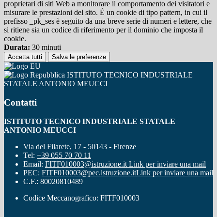
proprietari di siti Web a monitorare il comportamento dei visitatori e
misurare le prestazioni del sito. È un cookie di tipo pattern, in cui il
prefisso _pk_ses è seguito da una breve serie di numeri e lettere, che
si ritiene sia un codice di riferimento per il dominio che imposta il
cookie.
Durata:
30 minuti
Accetta tutti
Salva le preferenze
ISTITUTO TECNICO INDUSTRIALE
STATALE ANTONIO MEUCCI
Contatti
ISTITUTO TECNICO INDUSTRIALE STATALE
ANTONIO MEUCCI
Via del Filarete, 17 - 50143 - Firenze
Tel:
+39 055 70 70 11
Email:
FITF010003@istruzione.it
Link per inviare una mail
PEC:
FITF010003@pec.istruzione.it
Link per inviare una mail
C.F.: 80020810489
Codice Meccanografico: FITF010003