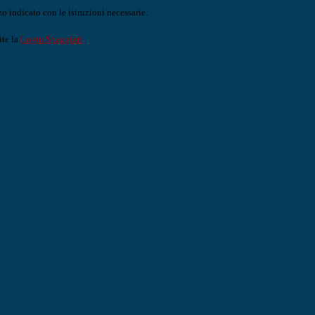
o indicato con le istruzioni necessarie.
ite la
Login Spaggiari