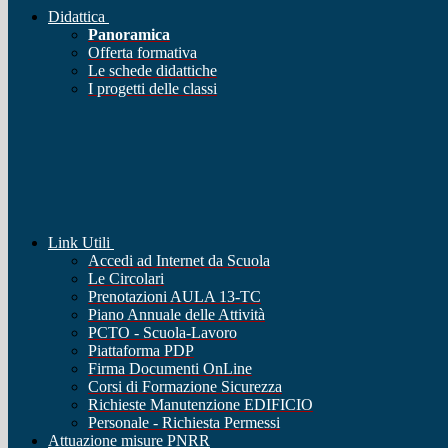
Didattica
Panoramica
Offerta formativa
Le schede didattiche
I progetti delle classi
Link Utili
Accedi ad Internet da Scuola
Le Circolari
Prenotazioni AULA 13-TC
Piano Annuale delle Attività
PCTO - Scuola-Lavoro
Piattaforma PDP
Firma Documenti OnLine
Corsi di Formazione Sicurezza
Richieste Manutenzione EDIFICIO
Personale - Richiesta Permessi
Attuazione misure PNRR