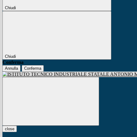
Chiudi
Chiudi
Conferma
Annulla
Conferma
close