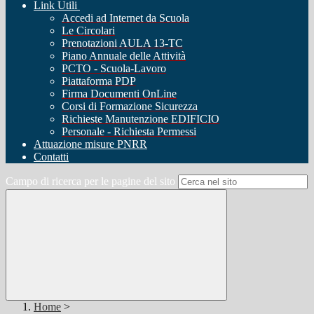
Link Utili
Accedi ad Internet da Scuola
Le Circolari
Prenotazioni AULA 13-TC
Piano Annuale delle Attività
PCTO - Scuola-Lavoro
Piattaforma PDP
Firma Documenti OnLine
Corsi di Formazione Sicurezza
Richieste Manutenzione EDIFICIO
Personale - Richiesta Permessi
Attuazione misure PNRR
Contatti
Campo di ricerca per le pagine del sito
Home
>