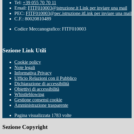
Tel:
+39 055 70 70 11
Email:
FITF010003@istruzione.it
Link per inviare una mail
PEC:
FITF010003@pec.istruzione.it
Link per inviare una mail
C.F.: 80020810489
Codice Meccanografico: FITF010003
Sezione Link Utili
Cookie policy
Note legali
Informativa Privacy
Ufficio Relazioni con il Pubblico
Dichiarazione di accessibilità
Obiettivi di accessibilità
Whistleblowing
Gestione consensi cookie
Amministrazione trasparente
Pagina visualizzata
1783
volte
Sezione Copyright