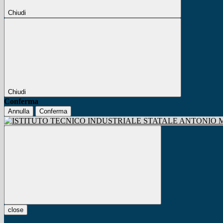
Chiudi
Chiudi
Conferma
Annulla
Conferma
close