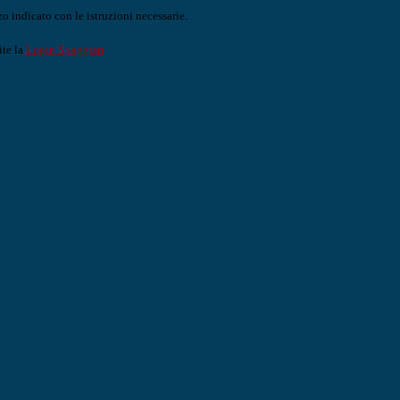
o indicato con le istruzioni necessarie.
ite la
Login Spaggiari