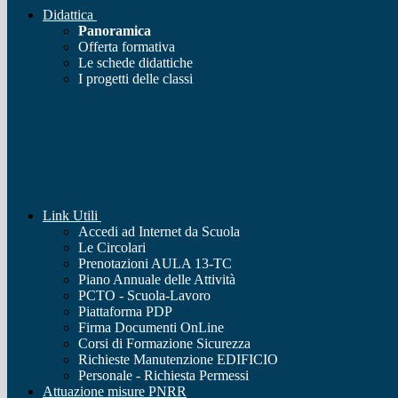
Didattica
Panoramica
Offerta formativa
Le schede didattiche
I progetti delle classi
Link Utili
Accedi ad Internet da Scuola
Le Circolari
Prenotazioni AULA 13-TC
Piano Annuale delle Attività
PCTO - Scuola-Lavoro
Piattaforma PDP
Firma Documenti OnLine
Corsi di Formazione Sicurezza
Richieste Manutenzione EDIFICIO
Personale - Richiesta Permessi
Attuazione misure PNRR