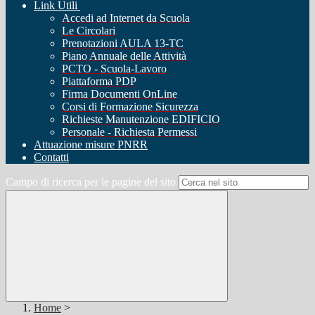
Link Utili
Accedi ad Internet da Scuola
Le Circolari
Prenotazioni AULA 13-TC
Piano Annuale delle Attività
PCTO - Scuola-Lavoro
Piattaforma PDP
Firma Documenti OnLine
Corsi di Formazione Sicurezza
Richieste Manutenzione EDIFICIO
Personale - Richiesta Permessi
Attuazione misure PNRR
Contatti
Campo di ricerca per le pagine del sito
Home
>