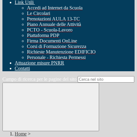
Link Utili
Accedi ad Internet da Scuola
Le Circolari
Prenotazioni AULA 13-TC
Piano Annuale delle Attività
PCTO - Scuola-Lavoro
Piattaforma PDP
Firma Documenti OnLine
Corsi di Formazione Sicurezza
Richieste Manutenzione EDIFICIO
Personale - Richiesta Permessi
Attuazione misure PNRR
Contatti
Campo di ricerca per le pagine del sito
Home
>