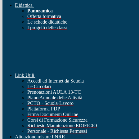
Didattica
Panoramica
Offerta formativa
Le schede didattiche
I progetti delle classi
Link Utili
Accedi ad Internet da Scuola
Le Circolari
Prenotazioni AULA 13-TC
Piano Annuale delle Attività
PCTO - Scuola-Lavoro
Piattaforma PDP
Firma Documenti OnLine
Corsi di Formazione Sicurezza
Richieste Manutenzione EDIFICIO
Personale - Richiesta Permessi
Attuazione misure PNRR