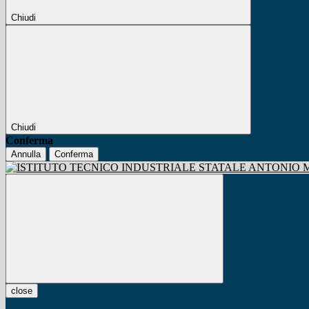
Chiudi
Chiudi
Conferma
Annulla
Conferma
close