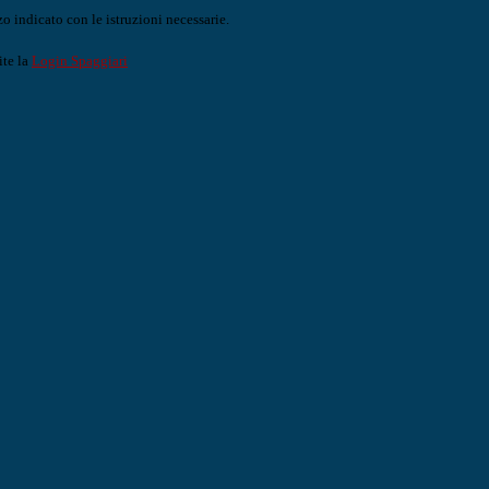
o indicato con le istruzioni necessarie.
ite la
Login Spaggiari