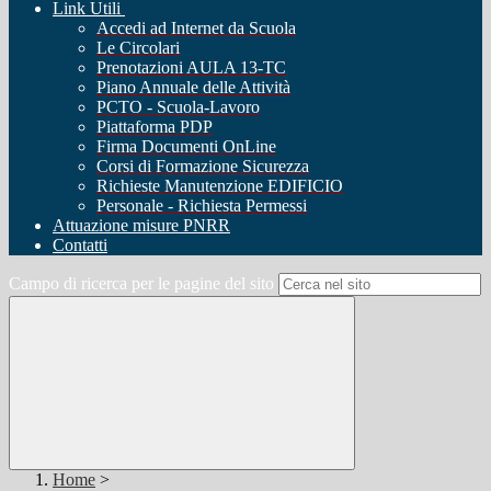
Link Utili
Accedi ad Internet da Scuola
Le Circolari
Prenotazioni AULA 13-TC
Piano Annuale delle Attività
PCTO - Scuola-Lavoro
Piattaforma PDP
Firma Documenti OnLine
Corsi di Formazione Sicurezza
Richieste Manutenzione EDIFICIO
Personale - Richiesta Permessi
Attuazione misure PNRR
Contatti
Campo di ricerca per le pagine del sito
Home
>