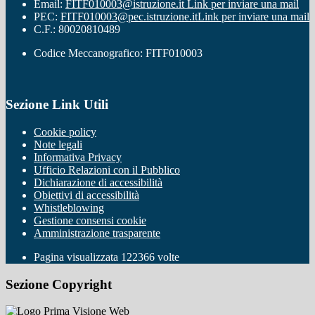
Email:
FITF010003@istruzione.it
Link per inviare una mail
PEC:
FITF010003@pec.istruzione.it
Link per inviare una mail
C.F.: 80020810489
Codice Meccanografico: FITF010003
Sezione Link Utili
Cookie policy
Note legali
Informativa Privacy
Ufficio Relazioni con il Pubblico
Dichiarazione di accessibilità
Obiettivi di accessibilità
Whistleblowing
Gestione consensi cookie
Amministrazione trasparente
Pagina visualizzata
122366
volte
Sezione Copyright