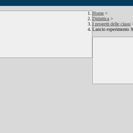
Home
>
Didattica
>
I progetti delle classi
Lancio esperiment