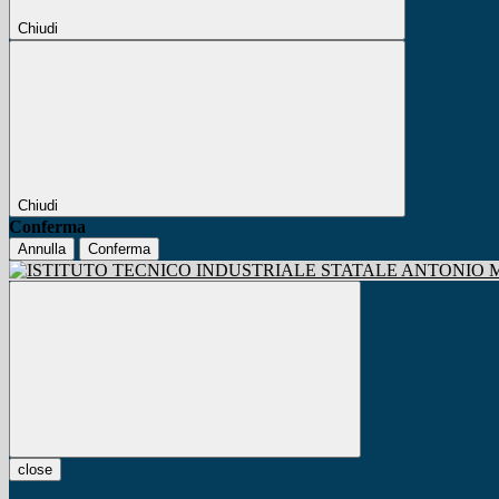
Chiudi
Chiudi
Conferma
Annulla
Conferma
close