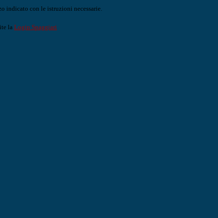
o indicato con le istruzioni necessarie.
ite la
Login Spaggiari