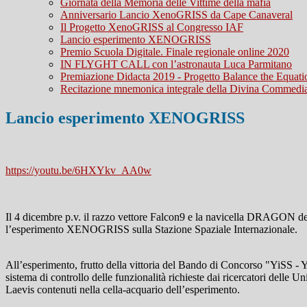
Giornata della Memoria delle Vittime della mafia
Anniversario Lancio XenoGRISS da Cape Canaveral
Il Progetto XenoGRISS al Congresso IAF
Lancio esperimento XENOGRISS
Premio Scuola Digitale. Finale regionale online 2020
IN FLYGHT CALL con l’astronauta Luca Parmitano
Premiazione Didacta 2019 - Progetto Balance the Equati
Recitazione mnemonica integrale della Divina Commedi
Lancio esperimento XENOGRISS
https://youtu.be/6HXYkv_AA0w
Il 4 dicembre p.v. il razzo vettore Falcon9 e la navicella DRAGON d
l’esperimento XENOGRISS sulla Stazione Spaziale Internazionale.
All’esperimento, frutto della vittoria del Bando di Concorso "YiSS -
sistema di controllo delle funzionalità richieste dai ricercatori delle 
Laevis contenuti nella cella-acquario dell’esperimento.