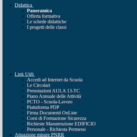
Didattica
Panoramica
Offerta formativa
Le schede didattiche
I progetti delle classi
Link Utili
Accedi ad Internet da Scuola
Le Circolari
Prenotazioni AULA 13-TC
Piano Annuale delle Attività
PCTO - Scuola-Lavoro
Piattaforma PDP
Firma Documenti OnLine
Corsi di Formazione Sicurezza
Richieste Manutenzione EDIFICIO
Personale - Richiesta Permessi
Attuazione misure PNRR